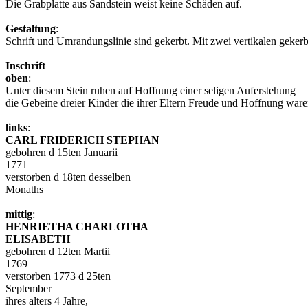
Zustand
:
Die Grabplatte aus Sandstein weist keine Schäden auf.
Gestaltung
:
Schrift und Umrandungslinie sind gekerbt. Mit zwei vertikalen geke
Inschrift
oben
:
Unter diesem Stein ruhen auf Hoffnung einer seligen Auferstehung
die Gebeine dreier Kinder die ihrer Eltern Freude und Hoffnung ware
links
:
CARL FRIDERICH STEPHAN
gebohren d 15ten Januarii
1771
verstorben d 18ten desselben
Monaths
mittig
:
HENRIETHA CHARLOTHA
ELISABETH
gebohren d 12ten Martii
1769
verstorben 1773 d 25ten
September