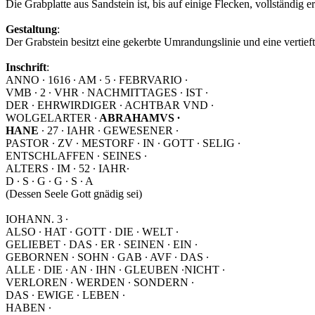
Zustand
:
Die Grabplatte aus Sandstein ist, bis auf einige Flecken, vollständig er
Gestaltung
:
Der Grabstein besitzt eine gekerbte Umrandungslinie und eine vertieft
Inschrift
:
ANNO ∙ 1616 ∙ AM ∙ 5 ∙ FEBRVARIO ∙
VMB ∙ 2 ∙ VHR ∙ NACHMITTAGES ∙ IST ∙
DER ∙ EHRWIRDIGER ∙ ACHTBAR VND ∙
WOLGELARTER ∙
ABRAHAMVS ∙
HANE
∙ 27 ∙ IAHR ∙ GEWESENER ∙
PASTOR ∙ ZV ∙ MESTORF ∙ IN ∙ GOTT ∙ SELIG ∙
ENTSCHLAFFEN ∙ SEINES ∙
ALTERS ∙ IM ∙ 52 ∙ IAHR∙
D ∙ S ∙ G ∙ G ∙ S ∙ A
(Dessen Seele Gott gnädig sei)
IOHANN. 3 ∙
ALSO ∙ HAT ∙ GOTT ∙ DIE ∙ WELT ∙
GELIEBET ∙ DAS ∙ ER ∙ SEINEN ∙ EIN ∙
GEBORNEN ∙ SOHN ∙ GAB ∙ AVF ∙ DAS ∙
ALLE ∙ DIE ∙ AN ∙ IHN ∙ GLEUBEN ∙NICHT ∙
VERLOREN ∙ WERDEN ∙ SONDERN ∙
DAS ∙ EWIGE ∙ LEBEN ∙